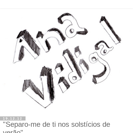
19.12.12
"Separo-me de ti nos solstícios de
verão"